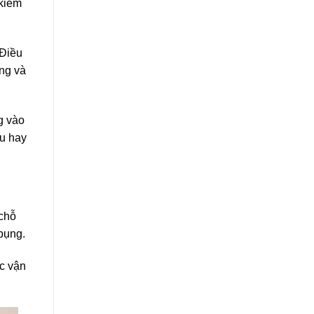
 kiểm
 Điều
ợng và
g vào
ều hay
 chỗ
bụng.
ợc vận