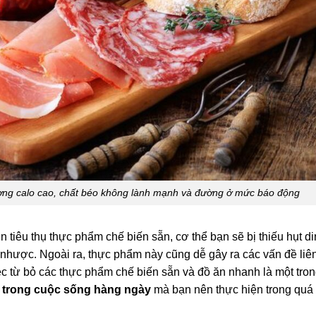
ượng calo cao, chất béo không lành mạnh và đường ở mức báo động
iêu thụ thực phẩm chế biến sẵn, cơ thể bạn sẽ bị thiếu hụt d
y nhược. Ngoài ra, thực phẩm này cũng dễ gây ra các vấn đề liê
iệc từ bỏ các thực phẩm chế biến sẵn và đồ ăn nhanh là một tro
ả trong cuộc sống hàng ngày
mà bạn nên thực hiện trong quá 