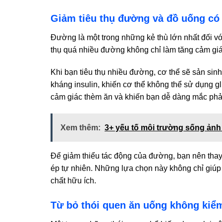
Giảm tiêu thụ đường và đồ uống c
Đường là một trong những kẻ thù lớn nhất đối vớ
thụ quá nhiều đường không chỉ làm tăng cảm giác
Khi bạn tiêu thụ nhiều đường, cơ thể sẽ sản sinh 
kháng insulin, khiến cơ thể không thể sử dụng g
cảm giác thèm ăn và khiến bạn dễ dàng mắc phải
Xem thêm:
3+ yếu tố môi trường sống ảnh
Để giảm thiểu tác động của đường, bạn nên tha
ép tự nhiên. Những lựa chọn này không chỉ giúp
chất hữu ích.
Từ bỏ thói quen ăn uống không kiể