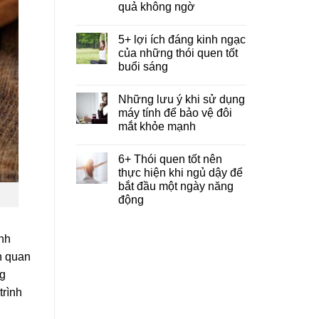
quả không ngờ
5+ lợi ích đáng kinh ngạc
của những thói quen tốt
buổi sáng
Những lưu ý khi sử dụng
máy tính để bảo vệ đôi
mắt khỏe mạnh
6+ Thói quen tốt nên
thực hiện khi ngủ dậy để
bắt đầu một ngày năng
động
inh
n quan
ng
trình