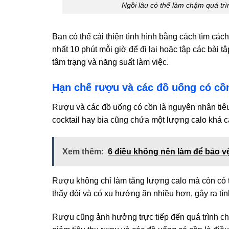
Ngồi lâu có thể làm chậm quá trì
Bạn có thể cải thiện tình hình bằng cách tìm các
nhất 10 phút mỗi giờ để đi lại hoặc tập các bài
tâm trạng và năng suất làm việc.
Hạn chế rượu và các đồ uống có cồ
Rượu và các đồ uống có cồn là nguyên nhân tiêu 
cocktail hay bia cũng chứa một lượng calo khá c
Xem thêm:
6 điều không nên làm để bảo v
Rượu không chỉ làm tăng lượng calo mà còn có 
thấy đói và có xu hướng ăn nhiều hơn, gây ra tìn
Rượu cũng ảnh hưởng trực tiếp đến quá trình c