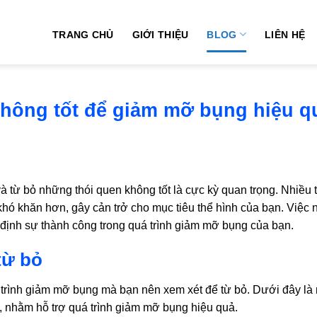
TRANG CHỦ
GIỚI THIỆU
BLOG
LIÊN HỆ
không tốt để giảm mỡ bụng hiệu q
à từ bỏ những thói quen không tốt là cực kỳ quan trọng. Nhiều 
 khó khăn hơn, gây cản trở cho mục tiêu thể hình của bạn. Việc
t định sự thành công trong quá trình giảm mỡ bụng của bạn.
từ bỏ
á trình giảm mỡ bụng mà bạn nên xem xét để từ bỏ. Dưới đây l
, nhằm hỗ trợ quá trình giảm mỡ bụng hiệu quả.