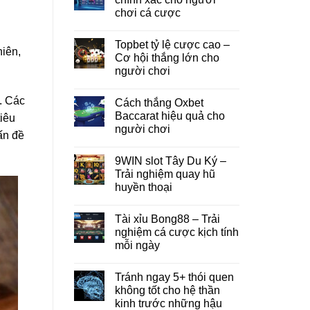
chơi cá cược
Topbet tỷ lệ cược cao –
hiên,
Cơ hội thắng lớn cho
người chơi
. Các
Cách thắng Oxbet
Baccarat hiệu quả cho
iêu
người chơi
ấn đề
9WIN slot Tây Du Ký –
Trải nghiệm quay hũ
huyền thoại
Tài xỉu Bong88 – Trải
nghiệm cá cược kịch tính
mỗi ngày
Tránh ngay 5+ thói quen
không tốt cho hệ thần
kinh trước những hậu