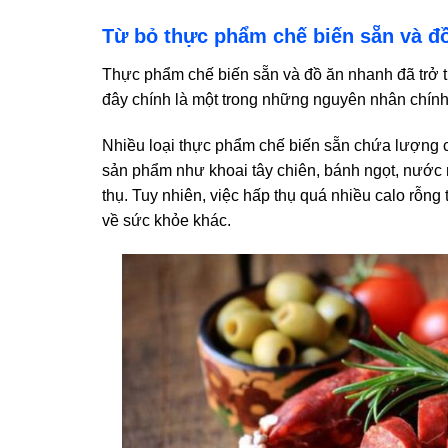
Từ bỏ thực phẩm chế biến sẵn và đ
Thực phẩm chế biến sẵn và đồ ăn nhanh đã trở th
đây chính là một trong những nguyên nhân chính 
Nhiều loại thực phẩm chế biến sẵn chứa lượng 
sản phẩm như khoai tây chiên, bánh ngọt, nước 
thụ. Tuy nhiên, việc hấp thụ quá nhiều calo rỗ
về sức khỏe khác.