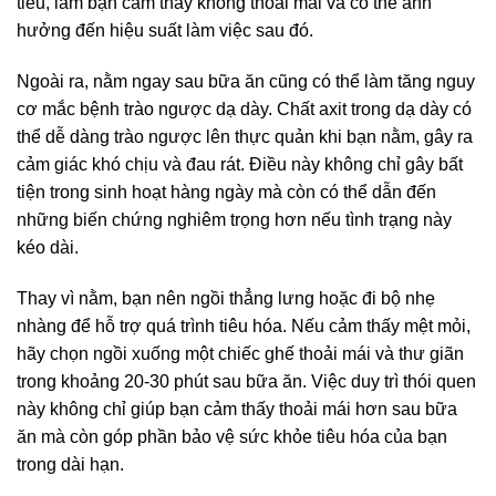
tiêu, làm bạn cảm thấy không thoải mái và có thể ảnh
hưởng đến hiệu suất làm việc sau đó.
Ngoài ra, nằm ngay sau bữa ăn cũng có thể làm tăng nguy
cơ mắc bệnh trào ngược dạ dày. Chất axit trong dạ dày có
thể dễ dàng trào ngược lên thực quản khi bạn nằm, gây ra
cảm giác khó chịu và đau rát. Điều này không chỉ gây bất
tiện trong sinh hoạt hàng ngày mà còn có thể dẫn đến
những biến chứng nghiêm trọng hơn nếu tình trạng này
kéo dài.
Thay vì nằm, bạn nên ngồi thẳng lưng hoặc đi bộ nhẹ
nhàng để hỗ trợ quá trình tiêu hóa. Nếu cảm thấy mệt mỏi,
hãy chọn ngồi xuống một chiếc ghế thoải mái và thư giãn
trong khoảng 20-30 phút sau bữa ăn. Việc duy trì thói quen
này không chỉ giúp bạn cảm thấy thoải mái hơn sau bữa
ăn mà còn góp phần bảo vệ sức khỏe tiêu hóa của bạn
trong dài hạn.