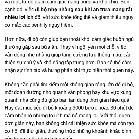
và ruột, từ đó giảm cảm giác nặng bụng và khó chịu. Bên
cạnh đó, việc
đi bộ nhẹ nhàng sau khi ăn trưa mang rất
nhiều lợi ích
đối với sức khỏe tổng thể và giảm thiểu nguy
cơ mắc các bệnh lý nguy hiêm.
Hơn nữa, đi bộ còn giúp bạn thoát khỏi cảm giác buồn ngủ
thường gặp sau bữa ăn. Thay vì ngồi yên một chỗ, việc
vận động nhẹ nhàng giúp tăng cường lưu thông máu, cải
thiện sự chú ý và khả năng tập trung hơn. Bạn có thể cảm
nhận sự tỉnh táo và hưng phấn khi thực hiện thói quen này.
Không cần phải tìm kiếm một không gian rộng lớn để đi bộ,
một đoạn đường nhỏ quanh văn phòng hay khu vực xung
quanh nhà cũng đủ giúp bạn tận dụng thời gian hiệu quả.
Hãy đặt mục tiêu đi bộ khoảng 3000 bước hoặc 30 phút để
cảm nhận rõ những lợi ích mà nó mang lại. Với thói quen
đơn giản này, bạn không chỉ cải thiện sức khỏe mà còn tạo
cơ hội để thư giãn, thưởng thức những khoảnh khắc bình
yên trong cuộc sống hàng ngày.