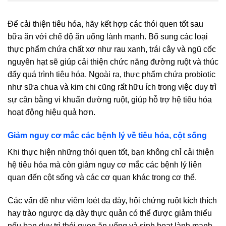
Để cải thiện tiêu hóa, hãy kết hợp các thói quen tốt sau
bữa ăn với chế độ ăn uống lành mạnh. Bổ sung các loại
thực phẩm chứa chất xơ như rau xanh, trái cây và ngũ cốc
nguyên hạt sẽ giúp cải thiện chức năng đường ruột và thúc
đẩy quá trình tiêu hóa. Ngoài ra, thực phẩm chứa probiotic
như sữa chua và kim chi cũng rất hữu ích trong việc duy trì
sự cân bằng vi khuẩn đường ruột, giúp hỗ trợ hệ tiêu hóa
hoạt động hiệu quả hơn.
Giảm nguy cơ mắc các bệnh lý về tiêu hóa, cột sống
Khi thực hiện những thói quen tốt, bạn không chỉ cải thiện
hệ tiêu hóa mà còn giảm nguy cơ mắc các bệnh lý liên
quan đến cột sống và các cơ quan khác trong cơ thể.
Các vấn đề như viêm loét dạ dày, hội chứng ruột kích thích
hay trào ngược dạ dày thực quản có thể được giảm thiểu
nếu bạn duy trì thói quen ăn uống và sinh hoạt lành mạnh.