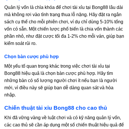
Quản lý vốn là chìa khóa để chơi tài xỉu tại Bong88 lâu dài
mà không rơi vào tình trạng thua lỗ nặng. Hãy đặt ra ngân
sách cụ thể cho mỗi phiên chơi, ví dụ chỉ dùng 5-10% tổng
vốn có sẵn. Một chiến lược phổ biến là chia vốn thành các
phần nhỏ, như đặt cược tối đa 1-2% cho mỗi ván, giúp bạn
kiểm soát rủi ro.
Chọn bàn cược phù hợp
Một yếu tố quan trọng khác trong việc chơi tài xỉu tại
Bong88 hiệu quả là chọn bàn cược phù hợp. Hãy tìm
những bàn có số lượng người chơi ít nếu bạn là người
mới, vì điều này sẽ giúp bạn dễ dàng quan sát và hòa
nhập.
Chiến thuật tài xỉu Bong88 cho cao thủ
Khi đã vững vàng về luật chơi và có kỹ năng quản lý vốn,
các cao thủ sẽ cần áp dụng một số chiến thuật hiệu quả để