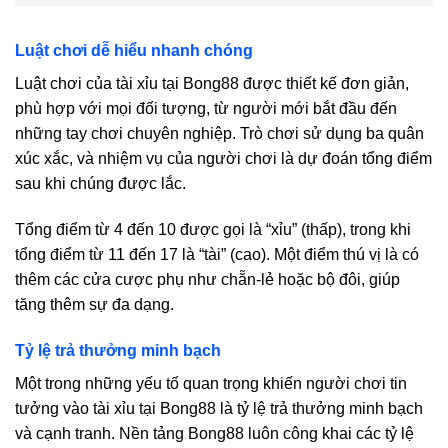
Luật chơi dễ hiểu nhanh chóng
Luật chơi của tài xỉu tại Bong88 được thiết kế đơn giản,
phù hợp với mọi đối tượng, từ người mới bắt đầu đến
những tay chơi chuyên nghiệp. Trò chơi sử dụng ba quân
xúc xắc, và nhiệm vụ của người chơi là dự đoán tổng điểm
sau khi chúng được lắc.
Tổng điểm từ 4 đến 10 được gọi là “xỉu” (thấp), trong khi
tổng điểm từ 11 đến 17 là “tài” (cao). Một điểm thú vị là có
thêm các cửa cược phụ như chẵn-lẻ hoặc bộ đôi, giúp
tăng thêm sự đa dạng.
Tỷ lệ trả thưởng minh bạch
Một trong những yếu tố quan trọng khiến người chơi tin
tưởng vào tài xỉu tại Bong88 là tỷ lệ trả thưởng minh bạch
và cạnh tranh. Nền tảng Bong88 luôn công khai các tỷ lệ