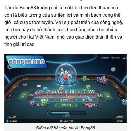
Tài xỉu Bong88 không chỉ là một trò chơi đơn thuần mà
còn là biểu tượng của sự tiện lợi và minh bạch trong thế
giới cá cược trực tuyến. Với sự phát triển của công nghệ,
trò chơi này đã trở thành lựa chọn hàng đầu cho nhiều
người chơi tại Việt Nam, nhờ vào giao diện thân thiện và
tính giải trí cao.
Điểm nổi bật của tài xỉu Bong88