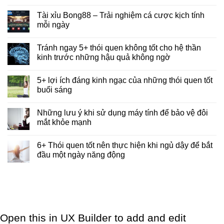
Tài xỉu Bong88 – Trải nghiệm cá cược kịch tính
mỗi ngày
Tránh ngay 5+ thói quen không tốt cho hệ thần
kinh trước những hậu quả không ngờ
5+ lợi ích đáng kinh ngạc của những thói quen tốt
buổi sáng
Những lưu ý khi sử dụng máy tính để bảo vệ đôi
mắt khỏe mạnh
6+ Thói quen tốt nên thực hiện khi ngủ dậy để bắt
đầu một ngày năng động
Open this in UX Builder to add and edit