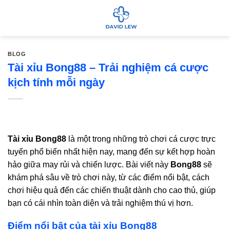
Bỏ
qua
nội
dung
BLOG
Tài xỉu Bong88 – Trải nghiệm cá cược
kịch tính mỗi ngày
Tài xỉu Bong88
là một trong những trò chơi cá cược trực
tuyến phổ biến nhất hiện nay, mang đến sự kết hợp hoàn
hảo giữa may rủi và chiến lược. Bài viết này
Bong88
sẽ
khám phá sâu về trò chơi này, từ các điểm nổi bật, cách
chơi hiệu quả đến các chiến thuật dành cho cao thủ, giúp
bạn có cái nhìn toàn diện và trải nghiệm thú vị hơn.
Điểm nổi bật của tài xỉu Bong88