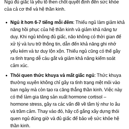
Ngủ đủ giấc là yếu tố then chốt quyết định đến sức khỏe
của cả cơ thể và hệ thần kinh.
Ngủ ít hơn 6-7 tiếng mỗi đêm
: Thiếu ngủ làm giảm khả
năng hồi phục của hệ thần kinh và giảm khả năng tư
duy. Khi ngủ không đủ giấc, não không có thời gian để
xử lý và lưu trữ thông tin, dẫn đến khả năng ghi nhớ
yếu kém và tư duy lộn xộn. Thiếu ngủ cũng có thể gây
ra tình trạng dễ cáu gắt và giảm khả năng kiểm soát
cảm xúc.
Thói quen thức khuya và mất giấc ngủ
: Thức khuya
thường xuyên không chỉ gây ra tình trạng mệt mỏi vào
ban ngày mà còn tạo ra căng thẳng thần kinh. Việc này
có thể làm gia tăng sản xuất hormone cortisol –
hormone stress, gây ra các vấn đề về tâm lý như lo âu
và trầm cảm. Thay vào đó, hãy cố gắng xây dựng thói
quen ngủ đúng giờ và đủ giấc để bảo vệ sức khỏe hệ
thần kinh.