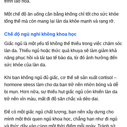
trình lão hóa.
Một chế độ ăn uống cân bằng không chỉ tốt cho sức khỏe
tổng thể mà còn mang lại làn da khỏe mạnh và rạng rỡ.
Chế độ ngủ nghỉ không khoa học
Giấc ngủ là một yếu tố không thể thiếu trong việc chăm sóc
làn da. Thiếu ngủ hoặc thức quá khuya sẽ làm giảm khả
năng phục hồi và tái tạo tế bào da, từ đó ảnh hưởng đến
sức khỏe của làn da.
Khi bạn không ngủ đủ giấc, cơ thể sẽ sản xuất cortisol –
hormone stress làm cho da bạn trở nên nhờn bóng và dễ
bị mụn. Hơn nữa, sự thiếu hụt giấc ngủ còn khiến làn da
trở nên xỉn màu, mất đi độ săn chắc và dẻo dai.
Để có một giấc ngủ chất lượng, bạn nên xây dựng cho
mình một thói quen ngủ khoa học, chẳng hạn như đi ngủ
và thức dậy vào cùng một thời điểm mỗi ngày. Tránh sử