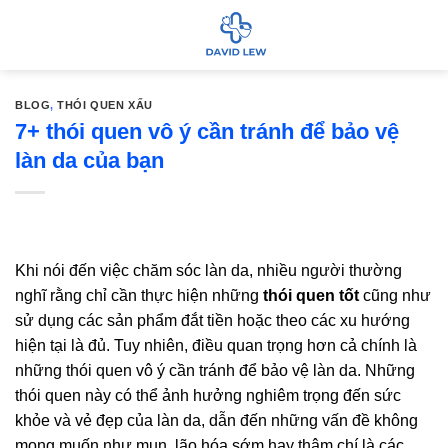
Bỏ
qua
nội
dung
BLOG
,
THÓI QUEN XẤU
7+ thói quen vô ý cần tránh để bảo vệ
làn da của bạn
Khi nói đến việc chăm sóc làn da, nhiều người thường
nghĩ rằng chỉ cần thực hiện những
thói quen tốt
cũng như
sử dụng các sản phẩm đắt tiền hoặc theo các xu hướng
hiện tại là đủ. Tuy nhiên, điều quan trọng hơn cả chính là
những thói quen vô ý cần tránh để bảo vệ làn da. Những
thói quen này có thể ảnh hưởng nghiêm trọng đến sức
khỏe và vẻ đẹp của làn da, dẫn đến những vấn đề không
mong muốn như mụn, lão hóa sớm hay thậm chí là các