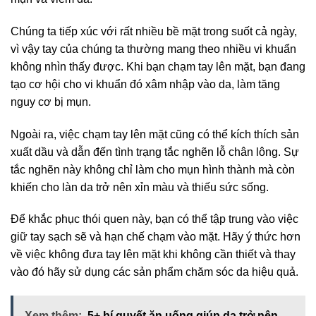
Chúng ta tiếp xúc với rất nhiều bề mặt trong suốt cả ngày,
vì vậy tay của chúng ta thường mang theo nhiều vi khuẩn
không nhìn thấy được. Khi bạn chạm tay lên mặt, bạn đang
tạo cơ hội cho vi khuẩn đó xâm nhập vào da, làm tăng
nguy cơ bị mụn.
Ngoài ra, việc chạm tay lên mặt cũng có thể kích thích sản
xuất dầu và dẫn đến tình trạng tắc nghẽn lỗ chân lông. Sự
tắc nghẽn này không chỉ làm cho mụn hình thành mà còn
khiến cho làn da trở nên xỉn màu và thiếu sức sống.
Để khắc phục thói quen này, bạn có thể tập trung vào việc
giữ tay sạch sẽ và hạn chế chạm vào mặt. Hãy ý thức hơn
về việc không đưa tay lên mặt khi không cần thiết và thay
vào đó hãy sử dụng các sản phẩm chăm sóc da hiệu quả.
Xem thêm:
5+ bí quyết ăn uống giúp da trở nên