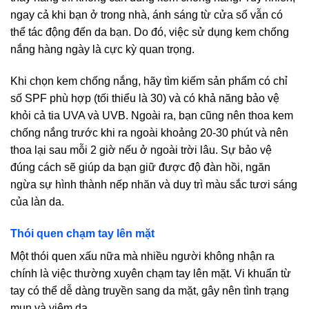
ngay cả khi bạn ở trong nhà, ánh sáng từ cửa sổ vẫn có
thể tác động đến da bạn. Do đó, việc sử dụng kem chống
nắng hàng ngày là cực kỳ quan trọng.
Khi chọn kem chống nắng, hãy tìm kiếm sản phẩm có chỉ
số SPF phù hợp (tối thiểu là 30) và có khả năng bảo vệ
khỏi cả tia UVA và UVB. Ngoài ra, bạn cũng nên thoa kem
chống nắng trước khi ra ngoài khoảng 20-30 phút và nên
thoa lại sau mỗi 2 giờ nếu ở ngoài trời lâu. Sự bảo vệ
đúng cách sẽ giúp da bạn giữ được độ đàn hồi, ngăn
ngừa sự hình thành nếp nhăn và duy trì màu sắc tươi sáng
của làn da.
Thói quen chạm tay lên mặt
Một thói quen xấu nữa mà nhiều người không nhận ra
chính là việc thường xuyên chạm tay lên mặt. Vi khuẩn từ
tay có thể dễ dàng truyền sang da mặt, gây nên tình trạng
mụn và viêm da.