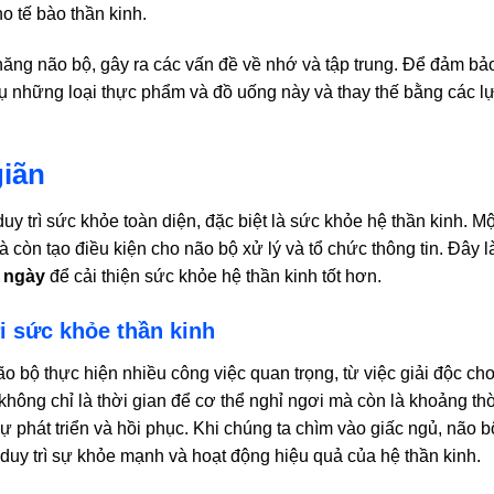
o tế bào thần kinh.
ăng não bộ, gây ra các vấn đề về nhớ và tập trung. Để đảm bả
thụ những loại thực phẩm và đồ uống này và thay thế bằng các l
giãn
uy trì sức khỏe toàn diện, đặc biệt là sức khỏe hệ thần kinh. Mộ
còn tạo điều kiện cho não bộ xử lý và tổ chức thông tin. Đây l
g ngày
để cải thiện sức khỏe hệ thần kinh tốt hơn.
i sức khỏe thần kinh
ão bộ thực hiện nhiều công việc quan trọng, từ việc giải độc ch
 không chỉ là thời gian để cơ thể nghỉ ngơi mà còn là khoảng th
sự phát triển và hồi phục. Khi chúng ta chìm vào giấc ngủ, não b
úp duy trì sự khỏe mạnh và hoạt động hiệu quả của hệ thần kinh.