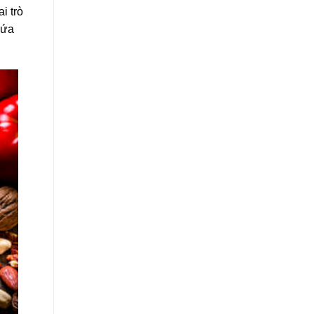
i trò
hứa