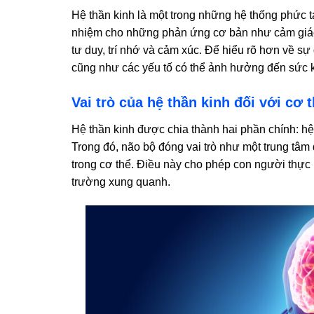
Hệ thần kinh là một trong những hệ thống phức t
nhiệm cho những phản ứng cơ bản như cảm giác
tư duy, trí nhớ và cảm xúc. Để hiểu rõ hơn về sự 
cũng như các yếu tố có thể ảnh hưởng đến sức k
Vai trò của hệ thần kinh đối với cơ 
Hệ thần kinh được chia thành hai phần chính: hệ 
Trong đó, não bộ đóng vai trò như một trung tâm đ
trong cơ thể. Điều này cho phép con người thự
trường xung quanh.