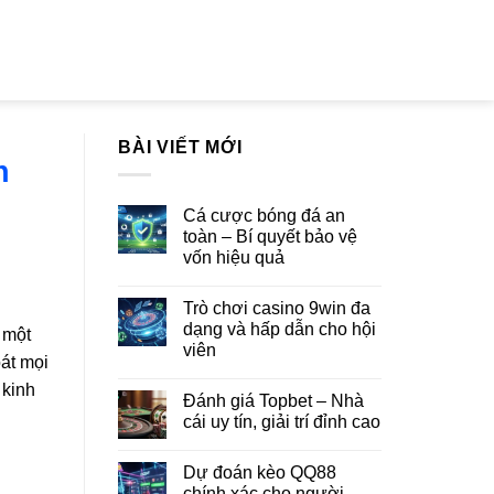
BÀI VIẾT MỚI
n
Cá cược bóng đá an
toàn – Bí quyết bảo vệ
vốn hiệu quả
Trò chơi casino 9win đa
dạng và hấp dẫn cho hội
 một
viên
oát mọi
 kinh
Đánh giá Topbet – Nhà
cái uy tín, giải trí đỉnh cao
Dự đoán kèo QQ88
chính xác cho người