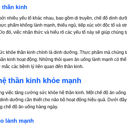
 thần kinh
ởi nhiều yếu tố khác nhau, bao gồm di truyền, chế độ dinh dưỡ
ực phẩm không lành mạnh, thiếu ngủ, tiếp xúc với độc tố và st
 Do đó, việc nhận thức và hiểu rõ các yếu tố này sẽ giúp chúng t
sức khỏe thần kinh chính là dinh dưỡng. Thực phẩm mà chúng ta
hần kinh hoạt động. Những thói quen ăn uống lành mạnh có thể 
 mắc các bệnh lý liên quan đến thần kinh.
hệ thần kinh khỏe mạnh
ong việc tăng cường sức khỏe hệ thần kinh. Một chế độ ăn uống
dinh dưỡng cần thiết cho não bộ hoạt động hiệu quả. Dưới đây
g chế độ ăn uống hàng ngày.
éo lành mạnh