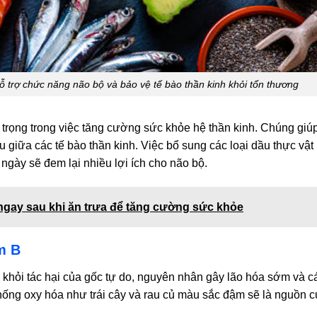
ỗ trợ chức năng não bộ và bảo vệ tế bào thần kinh khỏi tổn thương
rọng trong việc tăng cường sức khỏe hệ thần kinh. Chúng giú
u giữa các tế bào thần kinh. Việc bổ sung các loại dầu thực vật
ngày sẽ đem lại nhiều lợi ích cho não bộ.
 ngay sau khi ăn trưa để tăng cường sức khỏe
m B
 khỏi tác hại của gốc tự do, nguyên nhân gây lão hóa sớm và c
hống oxy hóa như trái cây và rau củ màu sắc đậm sẽ là nguồn 