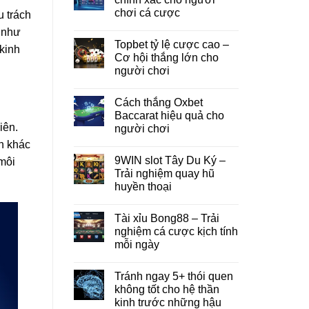
chơi cá cược
u trách
 như
Topbet tỷ lệ cược cao –
 kinh
Cơ hội thắng lớn cho
người chơi
Cách thắng Oxbet
Baccarat hiệu quả cho
iên.
người chơi
ận khác
9WIN slot Tây Du Ký –
môi
Trải nghiệm quay hũ
huyền thoại
Tài xỉu Bong88 – Trải
nghiệm cá cược kịch tính
mỗi ngày
Tránh ngay 5+ thói quen
không tốt cho hệ thần
kinh trước những hậu