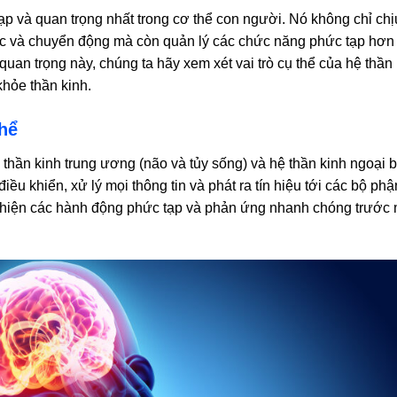
ạp và quan trọng nhất trong cơ thể con người. Nó không chỉ chị
 và chuyển động mà còn quản lý các chức năng phức tạp hơn
quan trọng này, chúng ta hãy xem xét vai trò cụ thể của hệ thần
hỏe thần kinh.
thể
thần kinh trung ương (não và tủy sống) và hệ thần kinh ngoại b
iều khiển, xử lý mọi thông tin và phát ra tín hiệu tới các bộ ph
c hiện các hành động phức tạp và phản ứng nhanh chóng trước 