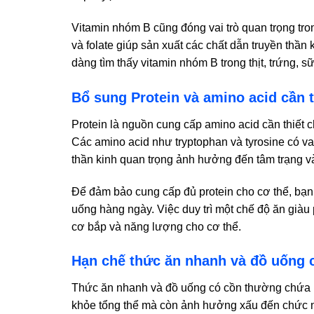
Vitamin nhóm B cũng đóng vai trò quan trọng tro
và folate giúp sản xuất các chất dẫn truyền thần 
dàng tìm thấy vitamin nhóm B trong thịt, trứng, s
Bổ sung Protein và amino acid cần t
Protein là nguồn cung cấp amino acid cần thiết c
Các amino acid như tryptophan và tyrosine có vai
thần kinh quan trọng ảnh hưởng đến tâm trạng v
Để đảm bảo cung cấp đủ protein cho cơ thể, bạn n
uống hàng ngày. Việc duy trì một chế độ ăn giàu
cơ bắp và năng lượng cho cơ thể.
Hạn chế thức ăn nhanh và đồ uống 
Thức ăn nhanh và đồ uống có cồn thường chứa n
khỏe tổng thể mà còn ảnh hưởng xấu đến chức nă