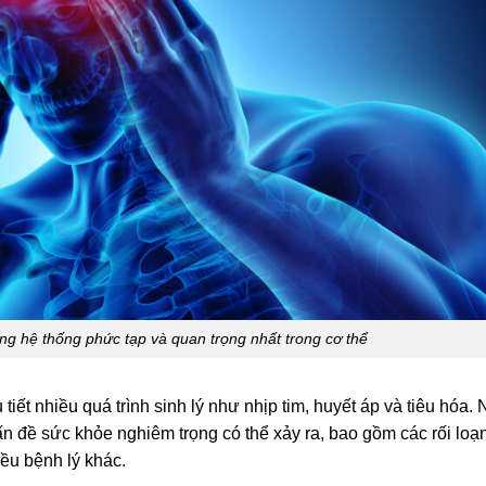
ng hệ thống phức tạp và quan trọng nhất trong cơ thể
 tiết nhiều quá trình sinh lý như nhịp tim, huyết áp và tiêu hóa.
n đề sức khỏe nghiêm trọng có thể xảy ra, bao gồm các rối loạ
iều bệnh lý khác.