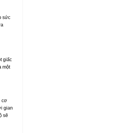
o sức
ựa
t giấc
à một
o cơ
ời gian
ộ sẽ