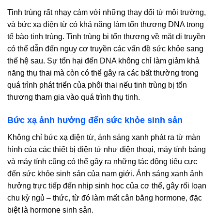
Tinh trùng rất nhạy cảm với những thay đổi từ môi trường,
và bức xạ điện từ có khả năng làm tổn thương DNA trong
tế bào tinh trùng. Tinh trùng bị tổn thương về mặt di truyền
có thể dẫn đến nguy cơ truyền các vấn đề sức khỏe sang
thế hệ sau. Sự tổn hại đến DNA không chỉ làm giảm khả
năng thụ thai mà còn có thể gây ra các bất thường trong
quá trình phát triển của phôi thai nếu tinh trùng bị tổn
thương tham gia vào quá trình thụ tinh.
Bức xạ ảnh hưởng đến sức khỏe sinh sản
Không chỉ bức xạ điện từ, ánh sáng xanh phát ra từ màn
hình của các thiết bị điện tử như điện thoại, máy tính bảng
và máy tính cũng có thể gây ra những tác động tiêu cực
đến sức khỏe sinh sản của nam giới. Ánh sáng xanh ảnh
hưởng trực tiếp đến nhịp sinh học của cơ thể, gây rối loạn
chu kỳ ngủ – thức, từ đó làm mất cân bằng hormone, đặc
biệt là hormone sinh sản.