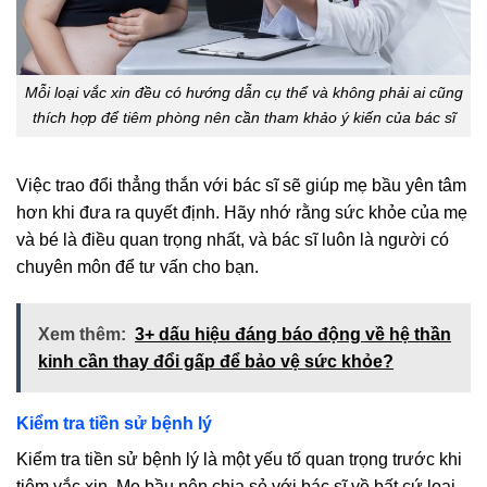
Mỗi loại vắc xin đều có hướng dẫn cụ thể và không phải ai cũng
thích hợp để tiêm phòng nên cần tham khảo ý kiến của bác sĩ
Việc trao đổi thẳng thắn với bác sĩ sẽ giúp mẹ bầu yên tâm
hơn khi đưa ra quyết định. Hãy nhớ rằng sức khỏe của mẹ
và bé là điều quan trọng nhất, và bác sĩ luôn là người có
chuyên môn để tư vấn cho bạn.
Xem thêm:
3+ dấu hiệu đáng báo động về hệ thần
kinh cần thay đổi gấp để bảo vệ sức khỏe?
Kiểm tra tiền sử bệnh lý
Kiểm tra tiền sử bệnh lý là một yếu tố quan trọng trước khi
tiêm vắc xin. Mẹ bầu nên chia sẻ với bác sĩ về bất cứ loại