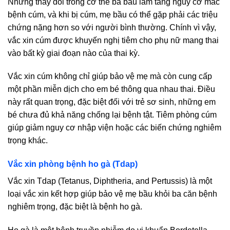
Những thay đổi trong cơ thể bà bầu làm tăng nguy cơ mắc
bệnh cúm, và khi bị cúm, mẹ bầu có thể gặp phải các triệu
chứng nặng hơn so với người bình thường. Chính vì vậy,
vắc xin cúm được khuyến nghị tiêm cho phụ nữ mang thai
vào bất kỳ giai đoạn nào của thai kỳ.
Vắc xin cúm không chỉ giúp bảo vệ mẹ mà còn cung cấp
một phần miễn dịch cho em bé thông qua nhau thai. Điều
này rất quan trọng, đặc biệt đối với trẻ sơ sinh, những em
bé chưa đủ khả năng chống lại bệnh tật. Tiêm phòng cúm
giúp giảm nguy cơ nhập viện hoặc các biến chứng nghiêm
trọng khác.
Vắc xin phòng bệnh ho gà (Tdap)
Vắc xin Tdap (Tetanus, Diphtheria, and Pertussis) là một
loại vắc xin kết hợp giúp bảo vệ mẹ bầu khỏi ba căn bệnh
nghiêm trọng, đặc biệt là bệnh ho gà.